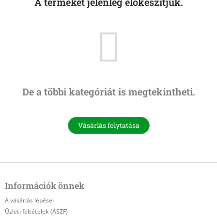
A terméket jelenleg előkészítjük.
De a többi kategóriát is megtekintheti.
Vásárlás folytatása
L
á
Információk önnek
b
l
A vásárlás lépései
é
Üzleti feltételek (ÁSZF)