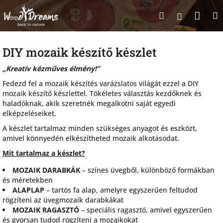
Ugrás
Kosá
Keresés
a
Bejelentk
fő
tartalomhoz
DIY mozaik készítő készlet
„Kreatív kézműves élmény!”
Fedezd fel a mozaik készítés varázslatos világát ezzel a DIY
mozaik készítő készlettel. Tökéletes választás kezdőknek és
haladóknak, akik szeretnék megalkotni saját egyedi
elképzeléseiket.
A készlet tartalmaz minden szükséges anyagot és eszközt,
amivel könnyedén elkészítheted mozaik alkotásodat.
Mit tartalmaz a készlet?
MOZAIK DARABKÁK
– színes üvegből, különböző formákban
és méretekben
ALAPLAP
– tartós fa alap, amelyre egyszerűen feltudod
rögzíteni az üvegmozaik darabkákat
MOZAIK RAGASZTÓ
– speciális ragasztó, amivel egyszerűen
és gyorsan tudod rögzíteni a mozaikokat