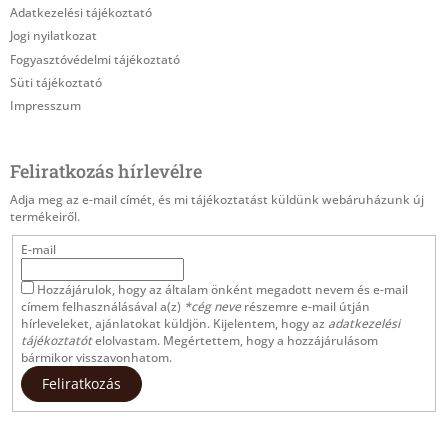
c
Adatkezelési tájékoztató
Jogi nyilatkozat
Fogyasztóvédelmi tájékoztató
Süti tájékoztató
Impresszum
Feliratkozás hírlevélre
Adja meg az e-mail címét, és mi tájékoztatást küldünk webáruházunk új
termékeiről.
E-mail
Hozzájárulok, hogy az általam önként megadott nevem és e-mail
címem felhasználásával a(z)
*cég neve
részemre e-mail útján
hírleveleket, ajánlatokat küldjön. Kijelentem, hogy az
adatkezelési
tájékoztatót
elolvastam. Megértettem, hogy a hozzájárulásom
bármikor visszavonhatom.
Feliratkozás