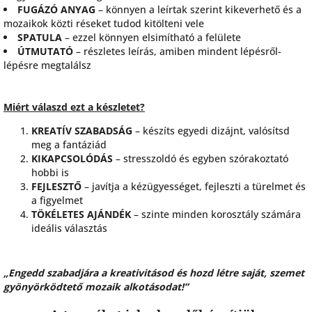
FUGÁZÓ ANYAG
– könnyen a leírtak szerint kikeverhető és a
mozaikok közti réseket tudod kitölteni vele
SPATULA
– ezzel könnyen elsimítható a felülete
ÚTMUTATÓ
– részletes leírás, amiben mindent lépésről-
lépésre megtalálsz
Miért válaszd ezt a készletet?
KREATÍV SZABADSÁG
– készíts egyedi dizájnt, valósítsd
meg a fantáziád
KIKAPCSOLÓDÁS
– stresszoldó és egyben szórakoztató
hobbi is
FEJLESZTŐ
– javítja a kézügyességet, fejleszti a türelmet és
a figyelmet
TÖKÉLETES AJÁNDÉK
– szinte minden korosztály számára
ideális választás
„Engedd szabadjára a kreativitásod és hozd létre saját, szemet
gyönyörködtető mozaik alkotásodat!”