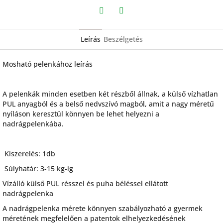
Twitter
Facebook
Leírás
Beszélgetés
Mosható pelenkához leírás
A pelenkák minden esetben két részből állnak, a külső vízhatlan
PUL anyagból és a belső nedvszívó magból, amit a nagy méretű
nyíláson keresztül könnyen be lehet helyezni a
nadrágpelenkába.
Kiszerelés: 1db
Súlyhatár: 3-15 kg-ig
Vízálló külső PUL résszel és puha béléssel ellátott
nadrágpelenka
A nadrágpelenka mérete könnyen szabályozható a gyermek
méretének megfelelően a patentok elhelyezkedésének