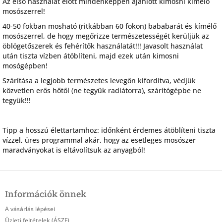
Az első használat előtt mindenképpen ajánlott kimosni kímélő
mosószerrel!
40-50 fokban mosható (ritkábban 60 fokon) bababarát és kímélő
mosószerrel, de hogy megőrizze természetességét kerüljük az
öblögetőszerek és fehérítők használatát!!! Javasolt használat
után tiszta vízben átöblíteni, majd ezek után kimosni
mosógépben!
Szárítása a legjobb természetes levegőn kifordítva, védjük
közvetlen erős hőtől (ne tegyük radiátorra), szárítógépbe ne
tegyük!!!
Tipp a hosszú élettartamhoz: időnként érdemes átöblíteni tiszta
vízzel, üres programmal akár, hogy az esetleges mosószer
maradványokat is eltávolítsuk az anyagból!
L
á
Információk önnek
b
l
A vásárlás lépései
é
Üzleti feltételek (ÁSZF)