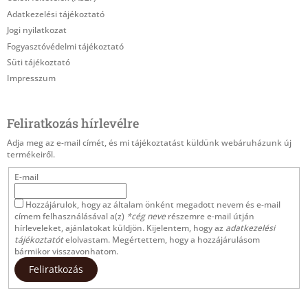
c
Adatkezelési tájékoztató
Jogi nyilatkozat
Fogyasztóvédelmi tájékoztató
Süti tájékoztató
Impresszum
Feliratkozás hírlevélre
Adja meg az e-mail címét, és mi tájékoztatást küldünk webáruházunk új
termékeiről.
E-mail
Hozzájárulok, hogy az általam önként megadott nevem és e-mail
címem felhasználásával a(z)
*cég neve
részemre e-mail útján
hírleveleket, ajánlatokat küldjön. Kijelentem, hogy az
adatkezelési
tájékoztatót
elolvastam. Megértettem, hogy a hozzájárulásom
bármikor visszavonhatom.
Feliratkozás