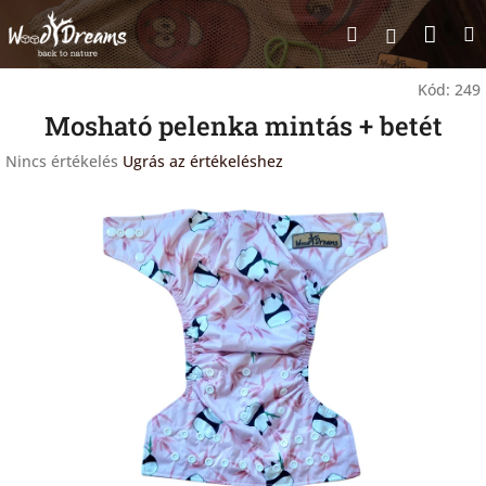
Ugrás
Kosá
Keresés
a
Bejelentk
fő
tartalomhoz
Kód:
249
Mosható pelenka mintás + betét
A
Nincs értékelés
Ugrás az értékeléshez
termék
átlagos
értékelése
5-
ből
0,0
csillag.