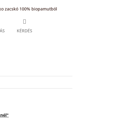
ko zacskó 100% biopamutból
ÁS
KÉRDÉS
book
tnél"