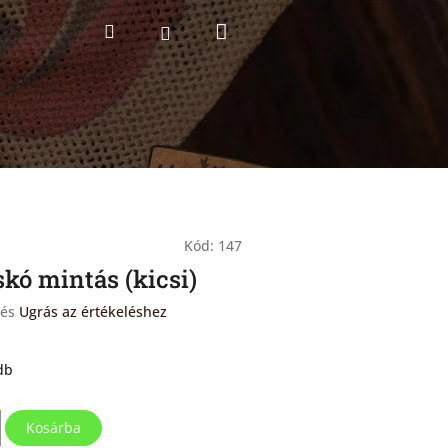
Kosár
Keresés
Bejelentkezés
Kód:
147
kó mintás (kicsi)
lés
Ugrás az értékeléshez
db
Kosárba