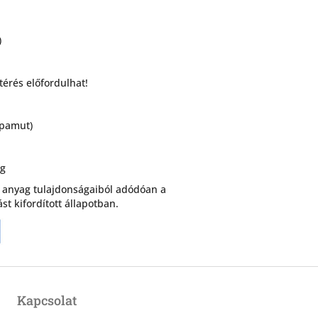
)
térés előfordulhat!
opamut)
ág
 anyag tulajdonságaiból adódóan a
st kifordított állapotban.
Kapcsolat