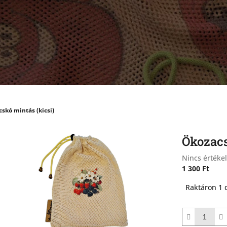
skó mintás (kicsi)
Ökozacs
A
Nincs értéke
termék
1 300 Ft
átlagos
Egységár:
Raktáron 1 
értékelése
5-
ből
0,0