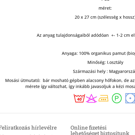
méret:
20 x 27 cm (szélesség x hossz
Az anyag tulajdonságaiból adódóan +- 1-2 cm el
Anyaga: 100% organikus pamut (bi
Minőség: I.osztály
Származási hely : Magyarorsz
Mosási útmutató: bár mosható gépben alacsony hőfokon, de az
mérete így változhat, így inkább javasoljuk a kézi mosá
Feliratkozás hírlevélre
Online fizetési
lehetőséget biztosítunk