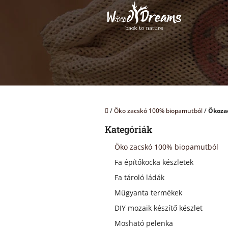
Ugrás
a
fő
tartalomhoz
Kezdőlap
/
Öko zacskó 100% biopamutból
/
Ökozac
O
Kategóriák
Kategóriák
l
átugrása
d
Öko zacskó 100% biopamutból
a
Fa építőkocka készletek
l
s
Fa tároló ládák
ó
Műgyanta termékek
p
a
DIY mozaik készítő készlet
n
Mosható pelenka