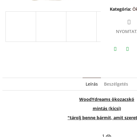
csillag.
Kategória
:
Ö
NYOMTAT
Twitter
Face
Leírás
Beszélgetés
WoodYdreams ökozacskó
mintás (kicsi)
"tárolj benne bármit, amit szere
1 db