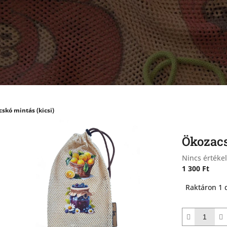
skó mintás (kicsi)
Ökozacs
A
Nincs értéke
termék
1 300 Ft
átlagos
Egységár:
Raktáron 1 
értékelése
5-
ből
0,0