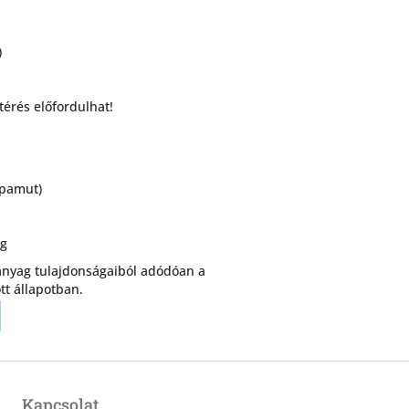
)
térés előfordulhat!
opamut)
ág
anyag tulajdonságaiból adódóan a
tt állapotban.
Kapcsolat