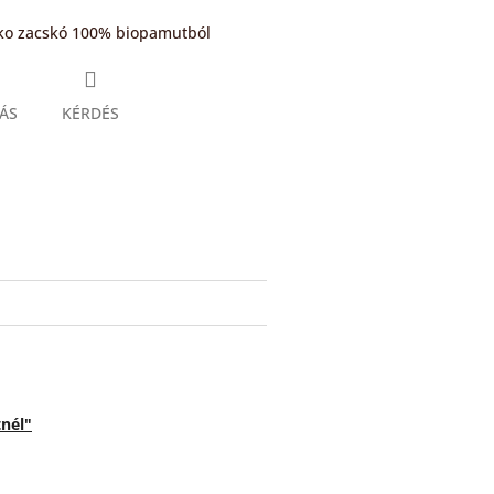
ko zacskó 100% biopamutból
ÁS
KÉRDÉS
book
tnél"