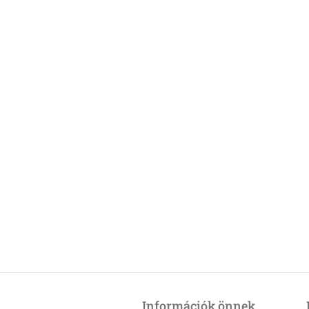
L
á
Információk önnek