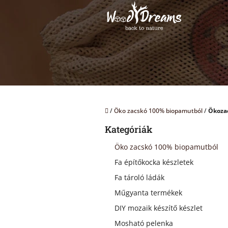
Ugrás
a
fő
tartalomhoz
Kezdőlap
/
Öko zacskó 100% biopamutból
/
Ökozac
O
Kategóriák
Kategóriák
l
átugrása
d
Öko zacskó 100% biopamutból
a
Fa építőkocka készletek
l
s
Fa tároló ládák
ó
Műgyanta termékek
p
a
DIY mozaik készítő készlet
n
Mosható pelenka