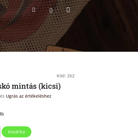
Kosár
Keresés
Bejelentkezés
Kód:
262
kó mintás (kicsi)
lés
Ugrás az értékeléshez
db
Kosárba