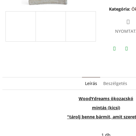
csillag.
Kategória
:
Ö
NYOMTAT
Twitter
Face
Leírás
Beszélgetés
WoodYdreams ökozacskó
mintás (kicsi)
"tárolj benne bármit, amit szere
1 db