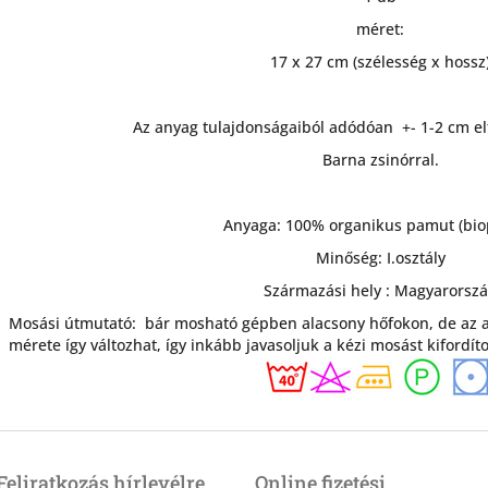
méret:
17 x 27 cm (szélesség x hossz
Az anyag tulajdonságaiból adódóan +- 1-2 cm el
Barna zsinórral.
Anyaga: 100% organikus pamut (bi
Minőség: I.osztály
Származási hely : Magyarorsz
Mosási útmutató: bár mosható gépben alacsony hőfokon, de az 
mérete így változhat, így inkább javasoljuk a kézi mosást kifordíto
Feliratkozás hírlevélre
Online fizetési