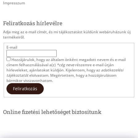
Impresszum
Feliratkozás hírlevélre
Adja meg az e-mail címét, és mi tájékoztatást küldünk webáruházunk új
termékeiről.
E-mail
Hozzájárulok, hogy az általam önként megadott nevem és e-mail
címem felhasználásával a(z)
*cég neve
részemre e-mail útján
hírleveleket, ajánlatokat küldjön. Kijelentem, hogy az
adatkezelési
tájékoztatót
elolvastam. Megértettem, hogy a hozzájárulásom
bármikor visszavonhatom.
Feliratkozás
Online fizetési lehetőséget biztosítunk