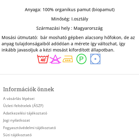
Anyaga: 100% organikus pamut (biopamut)
Minőség: I.osztály
Származási hely : Magyarország
Mosási útmutató: bár mosható gépben alacsony hőfokon, de az
anyag tulajdonságaiból adódóan a mérete így változhat, így
inkább javasoljuk a kézi mosást kifordított állapotban.
L
á
Információk önnek
b
l
A vásárlás lépései
é
Üzleti feltételek (ÁSZF)
c
Adatkezelési tájékoztató
Jogi nyilatkozat
Fogyasztóvédelmi tájékoztató
Süti tájékoztató