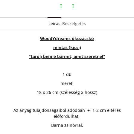
Twitter
Facebook
Leírás
Beszélgetés
WoodYdreams ökozacskó
mintás (kicsi)
"tárolj benne bármit, amit szeretnél"
1 db
méret:
18 x 26 cm (szélesség x hossz)
Az anyag tulajdonságaiból adódóan +- 1-2 cm eltérés
előfordulhat!
Barna zsinórral.