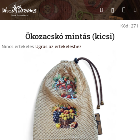
Ugrás
Kosá
Keresés
a
Bejelentk
fő
tartalomhoz
Kód:
271
Ökozacskó mintás (kicsi)
A
Nincs értékelés
Ugrás az értékeléshez
termék
átlagos
értékelése
5-
ből
0,0
csillag.